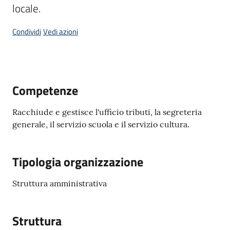
locale.
Condividi
Vedi azioni
A
l
b
Competenze
o
p
Racchiude e gestisce l'ufficio tributi, la segreteria
r
generale, il servizio scuola e il servizio cultura.
e
t
o
Tipologia organizzazione
r
i
Struttura amministrativa
o
Struttura
Tutti