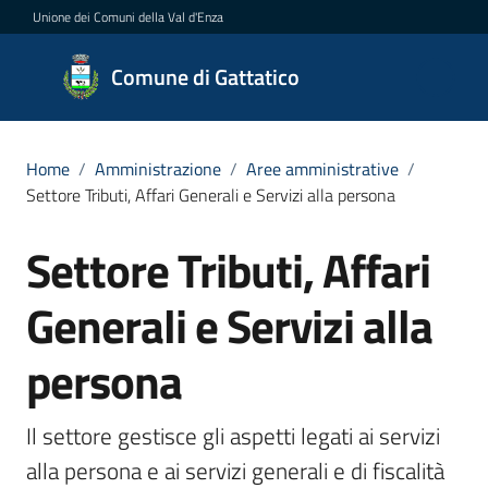
Vai al contenuto
Vai alla navigazione
Vai al footer
Unione dei Comuni della Val d'Enza
Comune
Comune di Gattatico
di
Gattatico
Home
/
Amministrazione
/
Aree amministrative
/
Settore Tributi, Affari Generali e Servizi alla persona
Amministrazione
Settore Tributi, Affari
Salta al contenuto
Menu selezionato
Novità
Generali e Servizi alla
Servizi
persona
Vivere
Il settore gestisce gli aspetti legati ai servizi 
il
Comune
alla persona e ai servizi generali e di fiscalità 