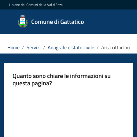
Vai al contenuto
Vai alla navigazione
Vai al footer
Unione dei Comuni della Val d'Enza
Comune
Comune di Gattatico
di
Gattatico
Home
/
Servizi
/
Anagrafe e stato civile
/
Area cittadino
Amministrazione
Quanto sono chiare le informazioni su
questa pagina?
Novità
Valuta da 1 a 5 stelle
Servizi
Menu selezionato
Vivere
il
Comune