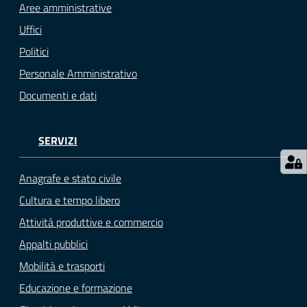
gli
Aree amministrative
argomenti...
Uffici
Politici
Personale Amministrativo
Seguici
Documenti e dati
su
SERVIZI
Anagrafe e stato civile
Cultura e tempo libero
Attività produttive e commercio
Appalti pubblici
Mobilità e trasporti
Educazione e formazione