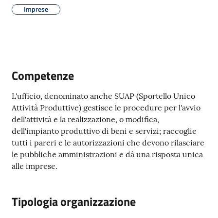
Imprese
A
l
Competenze
b
o
L'ufficio, denominato anche SUAP (Sportello Unico
p
Attività Produttive) gestisce le procedure per l'avvio
r
dell'attività e la realizzazione, o modifica,
e
dell'impianto produttivo di beni e servizi; raccoglie
t
tutti i pareri e le autorizzazioni che devono rilasciare
o
le pubbliche amministrazioni e dà una risposta unica
r
alle imprese.
i
o
Tipologia organizzazione
Tutti