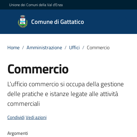
Vai al contenuto
Vai alla navigazione
Vai al footer
Unione dei Comuni della Val d'Enza
Comune
Comune di Gattatico
di
Gattatico
Home
/
Amministrazione
/
Uffici
/
Commercio
Commercio
Salta al contenuto
Amministrazione
Menu selezionato
Novità
L'ufficio commercio si occupa della gestione 
delle pratiche e istanze legate alle attività 
Servizi
commerciali
Vivere
Condividi
Vedi azioni
il
Comune
Argomenti