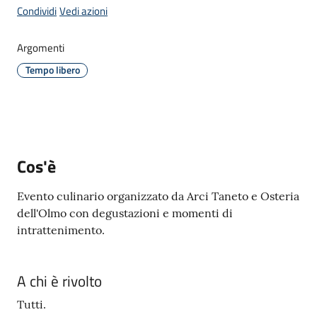
Menu selezionato
Condividi
Vedi azioni
Argomenti
Tempo libero
A
l
b
o
p
r
Cos'è
e
t
Evento culinario organizzato da Arci Taneto e Osteria
o
dell'Olmo con degustazioni e momenti di
r
intrattenimento.
i
o
A chi è rivolto
Tutti
Tutti.