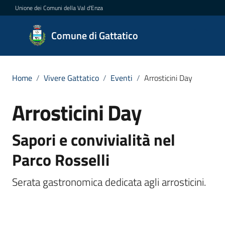
Vai al contenuto
Vai alla navigazione
Vai al footer
Unione dei Comuni della Val d'Enza
Comune
Comune di Gattatico
di
Gattatico
Home
/
Vivere Gattatico
/
Eventi
/
Arrosticini Day
Arrosticini Day
Salta al contenuto
Amministrazione
Sapori e convivialità nel
Novità
Parco Rosselli
Servizi
Serata gastronomica dedicata agli arrosticini.
Vivere
il
Comune