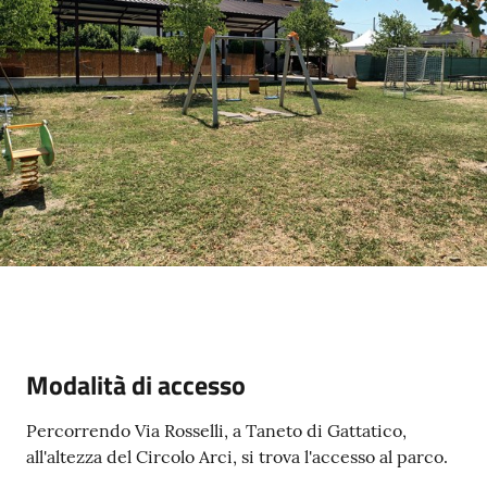
Menu selezionato
A
l
b
o
p
r
e
t
o
r
i
Modalità di accesso
o
Percorrendo Via Rosselli, a Taneto di Gattatico,
all'altezza del Circolo Arci, si trova l'accesso al parco.
Tutti