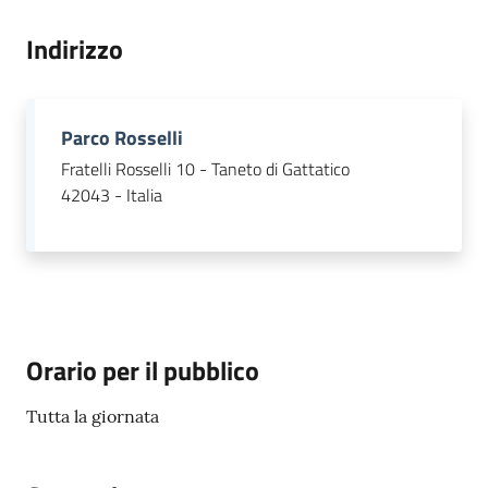
gli
argomenti...
Indirizzo
Seguici
Parco Rosselli
su
Fratelli Rosselli 10 - Taneto di Gattatico
42043 - Italia
Orario per il pubblico
Tutta la giornata