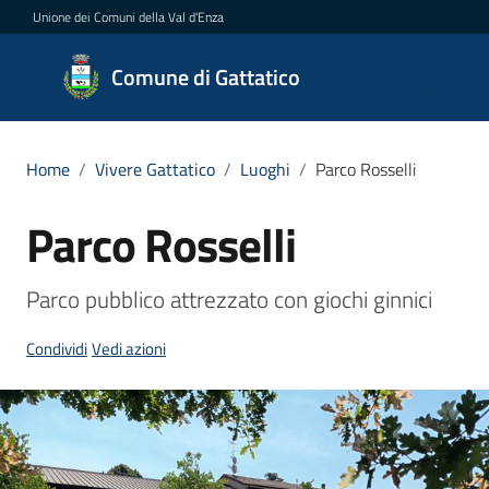
Vai al contenuto
Vai alla navigazione
Vai al footer
Unione dei Comuni della Val d'Enza
Comune
Comune di Gattatico
di
Gattatico
Home
/
Vivere Gattatico
/
Luoghi
/
Parco Rosselli
Parco Rosselli
Salta al contenuto
Amministrazione
Novità
Parco pubblico attrezzato con giochi ginnici
Condividi
Vedi azioni
Servizi
Vivere
il
Comune