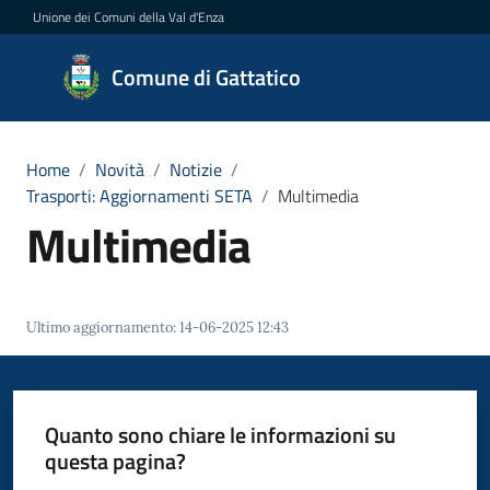
Vai al contenuto
Vai alla navigazione
Vai al footer
Unione dei Comuni della Val d'Enza
Comune
Comune di Gattatico
di
Gattatico
Home
/
Novità
/
Notizie
/
Trasporti: Aggiornamenti SETA
/
Multimedia
Multimedia
Amministrazione
Novità
Menu selezionato
Ultimo aggiornamento
:
14-06-2025 12:43
Servizi
Vivere
Quanto sono chiare le informazioni su
il
questa pagina?
Comune