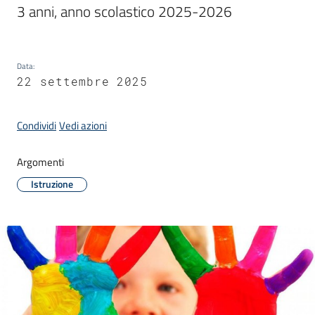
3 anni, anno scolastico 2025-2026
Data
:
A
22 settembre 2025
l
b
o
Condividi
Vedi azioni
p
r
Argomenti
e
Istruzione
t
o
r
i
o
Tutti