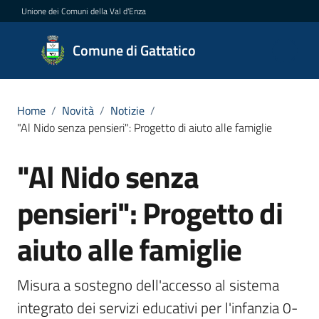
Vai al contenuto
Vai alla navigazione
Vai al footer
Unione dei Comuni della Val d'Enza
Comune
Comune di Gattatico
di
Gattatico
Home
/
Novità
/
Notizie
/
"Al Nido senza pensieri": Progetto di aiuto alle famiglie
Amministrazione
"Al Nido senza
Salta al contenuto
Novità
pensieri": Progetto di
Menu selezionato
Servizi
aiuto alle famiglie
Vivere
Misura a sostegno dell'accesso al sistema 
il
Comune
integrato dei servizi educativi per l'infanzia 0-