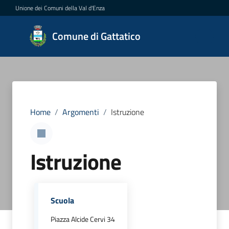
Vai al contenuto
Vai alla navigazione
Vai al footer
Unione dei Comuni della Val d'Enza
Comune
Comune di Gattatico
di
Gattatico
Amministrazione
Home
/
Argomenti
/
Istruzione
Novità
Istruzione
Servizi
Vivere
Scuola
il
Comune
Piazza Alcide Cervi 34