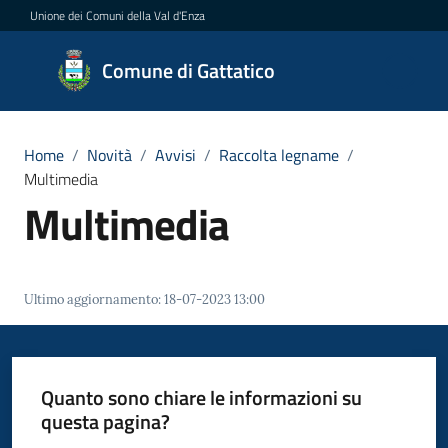
Vai al contenuto
Vai alla navigazione
Vai al footer
Unione dei Comuni della Val d'Enza
Comune
Comune di Gattatico
di
Gattatico
Home
/
Novità
/
Avvisi
/
Raccolta legname
/
Multimedia
Multimedia
Amministrazione
Novità
Menu selezionato
Ultimo aggiornamento
:
18-07-2023 13:00
Servizi
Vivere
Quanto sono chiare le informazioni su
il
questa pagina?
Comune