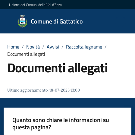
Vai al contenuto
Vai alla navigazione
Vai al footer
Unione dei Comuni della Val d'Enza
Comune
Comune di Gattatico
di
Gattatico
Home
/
Novità
/
Avvisi
/
Raccolta legname
/
Documenti allegati
Documenti allegati
Amministrazione
Novità
Menu selezionato
Ultimo aggiornamento
:
18-07-2023 13:00
Servizi
Vivere
Quanto sono chiare le informazioni su
il
questa pagina?
Comune