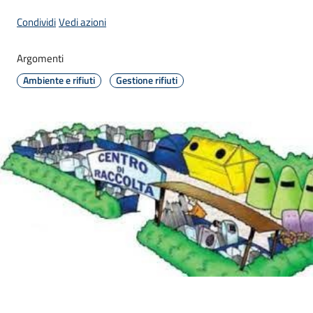
Menu selezionato
Condividi
Vedi azioni
Argomenti
A
Ambiente e rifiuti
Gestione rifiuti
l
b
o
p
r
e
t
o
r
i
o
Tutti