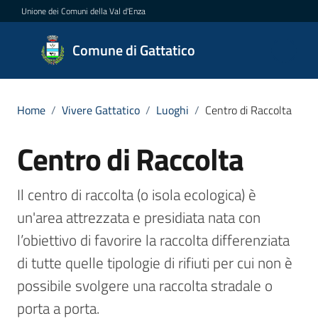
Vai al contenuto
Vai alla navigazione
Vai al footer
Unione dei Comuni della Val d'Enza
Comune
Comune di Gattatico
di
Gattatico
Home
/
Vivere Gattatico
/
Luoghi
/
Centro di Raccolta
Centro di Raccolta
Salta al contenuto
Amministrazione
Novità
Il centro di raccolta (o isola ecologica) è 
un'area attrezzata e presidiata nata con 
Servizi
l’obiettivo di favorire la raccolta differenziata 
di tutte quelle tipologie di rifiuti per cui non è 
Vivere
possibile svolgere una raccolta stradale o 
il
Comune
porta a porta.