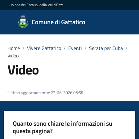
Vai al contenuto
Vai alla navigazione
Vai al footer
Unione dei Comuni della Val d'Enza
Comune
Comune di Gattatico
di
Gattatico
Home
/
Vivere Gattatico
/
Eventi
/
Serata per Cuba
/
Video
Video
Amministrazione
Novità
Ultimo aggiornamento
:
27-06-2026 08:59
Servizi
Vivere
Quanto sono chiare le informazioni su
il
questa pagina?
Comune