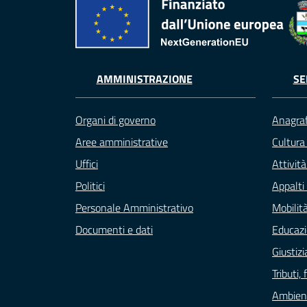
AMMINISTRAZIONE
SE
Organi di governo
Anagraf
Aree amministrative
Cultura
Uffici
Attivit
Politici
Appalti 
Personale Amministrativo
Mobilità
Documenti e dati
Educazi
Giustizi
Tributi
Ambien