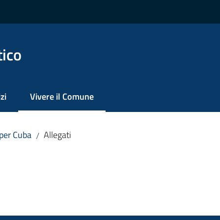
tico
zi
Vivere il Comune
Menu selezionato
 per Cuba
Allegati
/