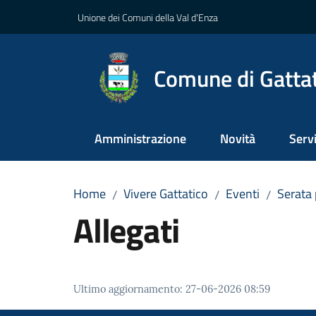
Vai al contenuto
Vai alla navigazione
Vai al footer
Unione dei Comuni della Val d'Enza
Comune di Gatta
Amministrazione
Novità
Servi
Home
Vivere Gattatico
Eventi
Serata
/
/
/
Allegati
Ultimo aggiornamento
:
27-06-2026 08:59