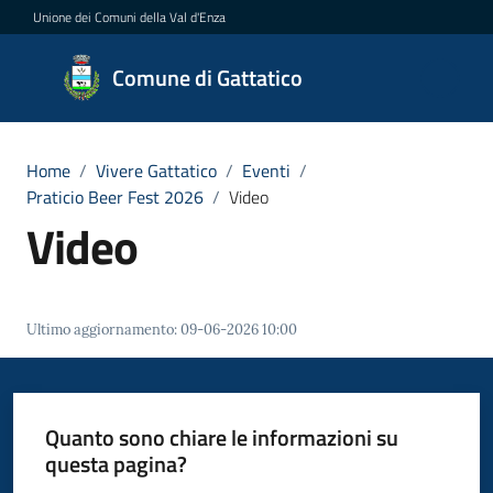
Vai al contenuto
Vai alla navigazione
Vai al footer
Unione dei Comuni della Val d'Enza
Comune
Comune di Gattatico
di
Gattatico
Home
/
Vivere Gattatico
/
Eventi
/
Praticio Beer Fest 2026
/
Video
Video
Amministrazione
Novità
Ultimo aggiornamento
:
09-06-2026 10:00
Servizi
Vivere
Quanto sono chiare le informazioni su
il
questa pagina?
Comune