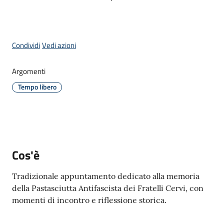
Menu selezionato
Condividi
Vedi azioni
A
l
Argomenti
b
Tempo libero
o
p
r
e
t
o
Cos'è
r
i
Tradizionale appuntamento dedicato alla memoria
o
della Pastasciutta Antifascista dei Fratelli Cervi, con
momenti di incontro e riflessione storica.
Tutti