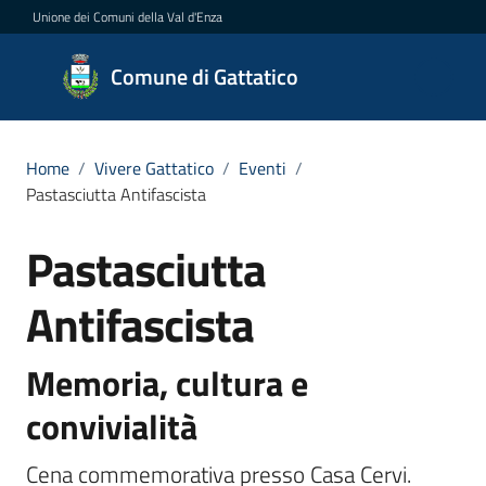
Vai al contenuto
Vai alla navigazione
Vai al footer
Unione dei Comuni della Val d'Enza
Comune
Comune di Gattatico
di
Gattatico
Home
/
Vivere Gattatico
/
Eventi
/
Pastasciutta Antifascista
Amministrazione
Pastasciutta
Salta al contenuto
Novità
Antifascista
Servizi
Memoria, cultura e
Vivere
convivialità
il
Comune
Cena commemorativa presso Casa Cervi.