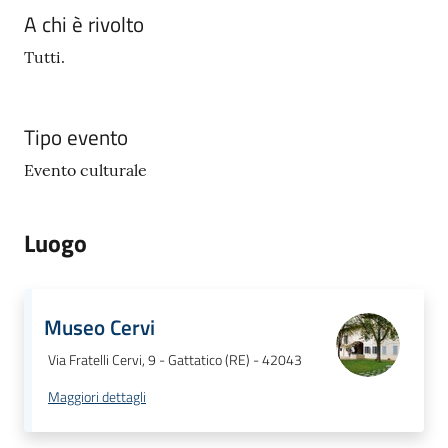
gli
A chi è rivolto
argomenti...
Tutti.
Seguici
Tipo evento
su
Evento culturale
Luogo
Museo Cervi
Via Fratelli Cervi, 9 - Gattatico (RE) - 42043
Maggiori dettagli