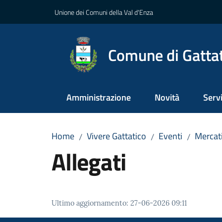
Vai al contenuto
Vai alla navigazione
Vai al footer
Unione dei Comuni della Val d'Enza
Comune di Gatta
Amministrazione
Novità
Servi
Home
Vivere Gattatico
Eventi
Mercat
/
/
/
Allegati
Ultimo aggiornamento
:
27-06-2026 09:11