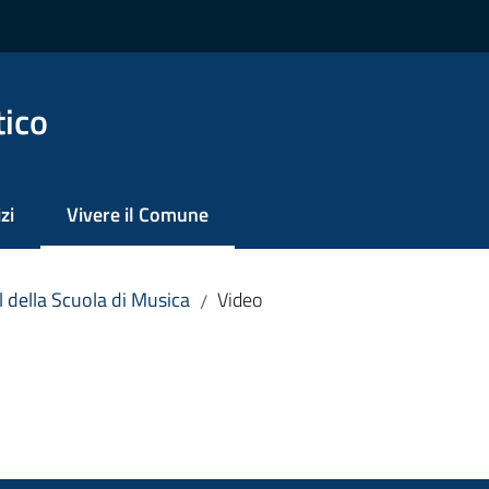
tico
zi
Vivere il Comune
Menu selezionato
l della Scuola di Musica
Video
/