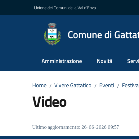
Vai al contenuto
Vai alla navigazione
Vai al footer
Unione dei Comuni della Val d'Enza
Comune di Gatta
Amministrazione
Novità
Servi
Home
Vivere Gattatico
Eventi
Festiva
/
/
/
Video
Ultimo aggiornamento
:
26-06-2026 09:57