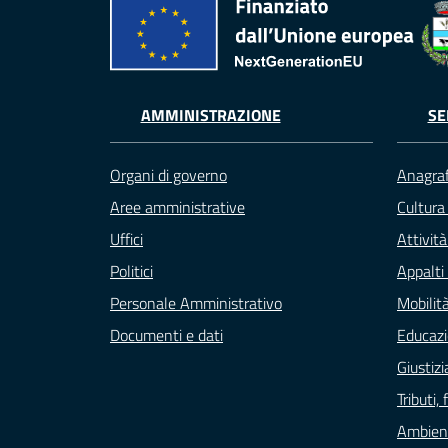
AMMINISTRAZIONE
SE
Organi di governo
Anagraf
Aree amministrative
Cultura
Uffici
Attivit
Politici
Appalti 
Personale Amministrativo
Mobilità
Documenti e dati
Educazi
Giustizi
Tributi
Ambien