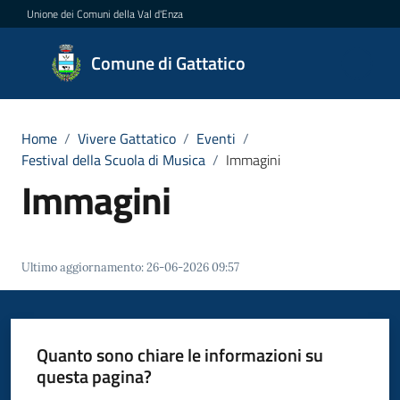
Vai al contenuto
Vai alla navigazione
Vai al footer
Unione dei Comuni della Val d'Enza
Comune
Comune di Gattatico
di
Gattatico
Home
/
Vivere Gattatico
/
Eventi
/
Festival della Scuola di Musica
/
Immagini
Immagini
Amministrazione
Novità
Ultimo aggiornamento
:
26-06-2026 09:57
Servizi
Vivere
Quanto sono chiare le informazioni su
il
questa pagina?
Comune