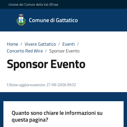
Vai al contenuto
Vai alla navigazione
Vai al footer
Unione dei Comuni della Val d'Enza
Comune
Comune di Gattatico
di
Gattatico
Home
/
Vivere Gattatico
/
Eventi
/
Concerto Red Wire
/
Sponsor Evento
Sponsor Evento
Amministrazione
Novità
Ultimo aggiornamento
:
27-06-2026 09:52
Servizi
Vivere
Quanto sono chiare le informazioni su
il
questa pagina?
Comune