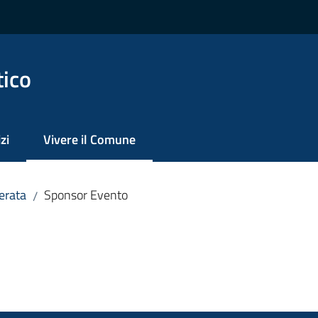
tico
zi
Vivere il Comune
Menu selezionato
erata
Sponsor Evento
/