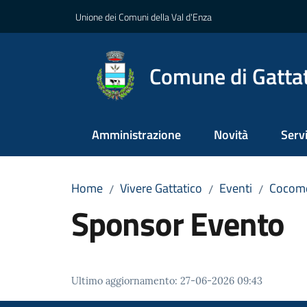
Vai al contenuto
Vai alla navigazione
Vai al footer
Unione dei Comuni della Val d'Enza
Comune di Gatta
Amministrazione
Novità
Servi
Home
Vivere Gattatico
Eventi
Cocom
/
/
/
Sponsor Evento
Ultimo aggiornamento
:
27-06-2026 09:43