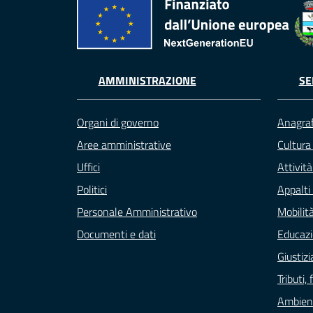
AMMINISTRAZIONE
SE
Organi di governo
Anagraf
Aree amministrative
Cultura
Uffici
Attivit
Politici
Appalti 
Personale Amministrativo
Mobilità
Documenti e dati
Educazi
Giustizi
Tributi
Ambien