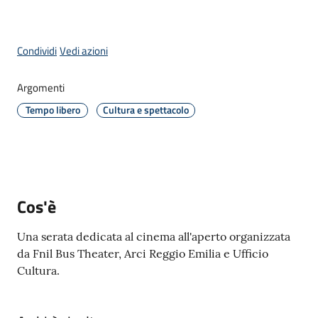
Menu selezionato
Condividi
Vedi azioni
A
Argomenti
l
b
Tempo libero
Cultura e spettacolo
o
p
r
e
t
Cos'è
o
r
Una serata dedicata al cinema all'aperto organizzata
i
da Fnil Bus Theater, Arci Reggio Emilia e Ufficio
o
Cultura.
Tutti