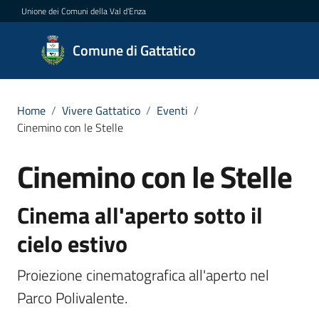
Vai al contenuto
Vai alla navigazione
Vai al footer
Unione dei Comuni della Val d'Enza
Comune
Comune di Gattatico
di
Gattatico
Home
/
Vivere Gattatico
/
Eventi
/
Cinemino con le Stelle
Amministrazione
Cinemino con le Stelle
Salta al contenuto
Novità
Cinema all'aperto sotto il
Servizi
cielo estivo
Vivere
Proiezione cinematografica all'aperto nel 
il
Parco Polivalente.
Comune