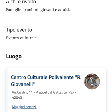
A chi è rivolto
gli
argomenti...
Famiglie, bambini, giovani e adulti.
Tipo evento
Seguici
su
Evento culturale
Luogo
Centro Culturale Polivalente "R.
Giovanelli"
Via Cicalini, 14 - Praticello di Gattatico (RE) -
42043
Maggiori dettagli