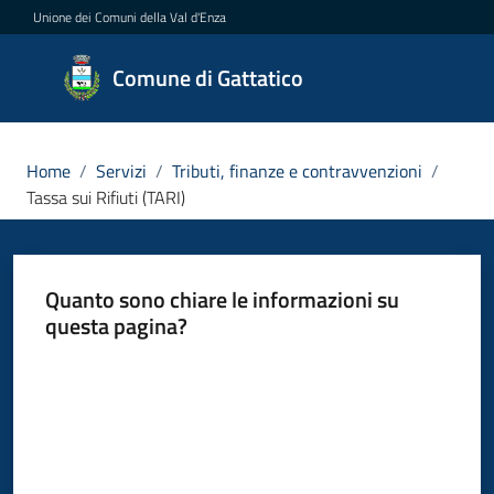
Vai al contenuto
Vai alla navigazione
Vai al footer
Unione dei Comuni della Val d'Enza
Comune
Comune di Gattatico
di
Gattatico
Home
/
Servizi
/
Tributi, finanze e contravvenzioni
/
Tassa sui Rifiuti (TARI)
Amministrazione
Quanto sono chiare le informazioni su
Novità
questa pagina?
Servizi
Valuta da 1 a 5 stelle
Menu selezionato
Vivere
il
Comune