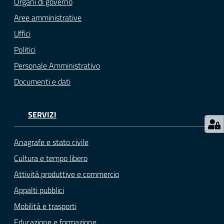
Organi di governo
gli
argomenti...
Aree amministrative
Uffici
Politici
Seguici
Personale Amministrativo
su
Documenti e dati
SERVIZI
Anagrafe e stato civile
Cultura e tempo libero
Attività produttive e commercio
Appalti pubblici
Mobilità e trasporti
Educazione e formazione