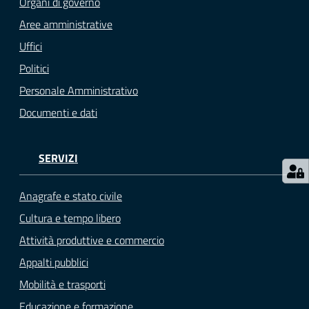
Organi di governo
gli
argomenti...
Aree amministrative
Uffici
Politici
Seguici
Personale Amministrativo
su
Documenti e dati
SERVIZI
Anagrafe e stato civile
Cultura e tempo libero
Attività produttive e commercio
Appalti pubblici
Mobilità e trasporti
Educazione e formazione