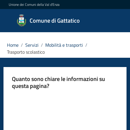
Vai al contenuto
Vai alla navigazione
Vai al footer
Unione dei Comuni della Val d'Enza
Comune
Comune di Gattatico
di
Gattatico
Home
/
Servizi
/
Mobilità e trasporti
/
Trasporto scolastico
Amministrazione
Quanto sono chiare le informazioni su
Novità
questa pagina?
Servizi
Valuta da 1 a 5 stelle
Menu selezionato
Vivere
il
Comune