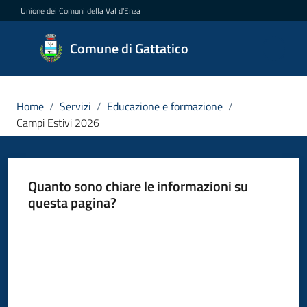
Vai al contenuto
Vai alla navigazione
Vai al footer
Unione dei Comuni della Val d'Enza
Comune
Comune di Gattatico
di
Gattatico
Home
/
Servizi
/
Educazione e formazione
/
Campi Estivi 2026
Amministrazione
Quanto sono chiare le informazioni su
Novità
questa pagina?
Servizi
Valuta da 1 a 5 stelle
Menu selezionato
Vivere
il
Comune