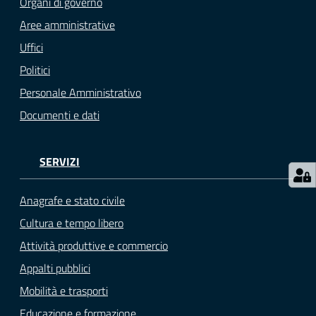
Organi di governo
gli
argomenti...
Aree amministrative
Uffici
Politici
Seguici
Personale Amministrativo
su
Documenti e dati
SERVIZI
Anagrafe e stato civile
Cultura e tempo libero
Attività produttive e commercio
Appalti pubblici
Mobilità e trasporti
Educazione e formazione