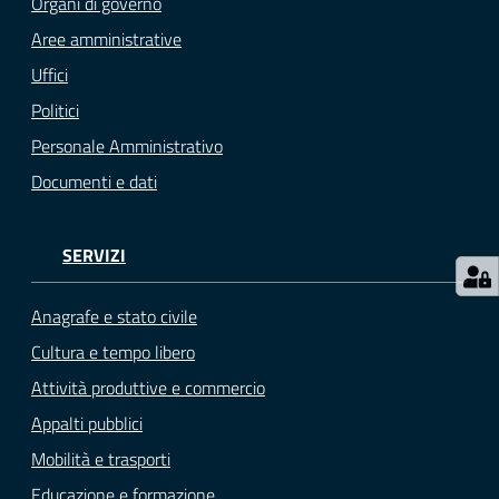
Organi di governo
gli
argomenti...
Aree amministrative
Uffici
Politici
Seguici
Personale Amministrativo
su
Documenti e dati
SERVIZI
Anagrafe e stato civile
Cultura e tempo libero
Attività produttive e commercio
Appalti pubblici
Mobilità e trasporti
Educazione e formazione