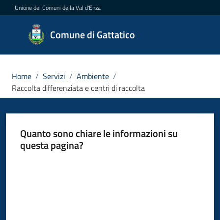
Vai al contenuto
Vai alla navigazione
Vai al footer
Unione dei Comuni della Val d'Enza
Comune
Comune di Gattatico
di
Gattatico
Home
/
Servizi
/
Ambiente
/
Raccolta differenziata e centri di raccolta
Amministrazione
Quanto sono chiare le informazioni su
Novità
questa pagina?
Servizi
Valuta da 1 a 5 stelle
Menu selezionato
Vivere
il
Comune