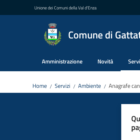
Vai al contenuto
Vai alla navigazione
Vai al footer
Unione dei Comuni della Val d'Enza
Comune di Gatta
Amministrazione
Novità
Servi
Menu
Home
Servizi
Ambiente
Anagrafe can
/
/
/
Qu
pa
Valut