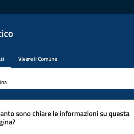
tico
zi
Vivere il Comune
 selezionato
ina
anto sono chiare le informazioni su questa
gina?
a da 1 a 5 stelle