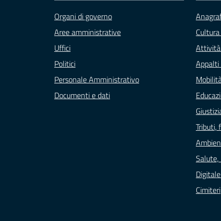
Organi di governo
Anagraf
Aree amministrative
Cultura
Uffici
Attivit
Politici
Appalti 
Personale Amministrativo
Mobilità
Documenti e dati
Educazi
Giustizi
Tributi
Ambien
Salute,
Digital
Cimiteri