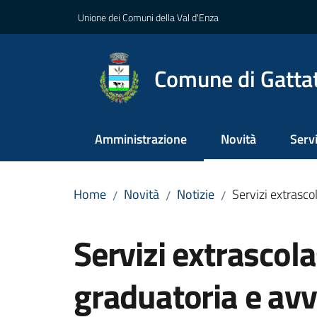
Vai al contenuto
Vai alla navigazione
Vai al footer
Unione dei Comuni della Val d'Enza
Comune di Gatta
Amministrazione
Novità
Servi
Menu selezionato
Menu
Home
Novità
Notizie
Servizi extrasco
/
/
/
Salta al contenuto
Servizi extrascol
graduatoria e avv