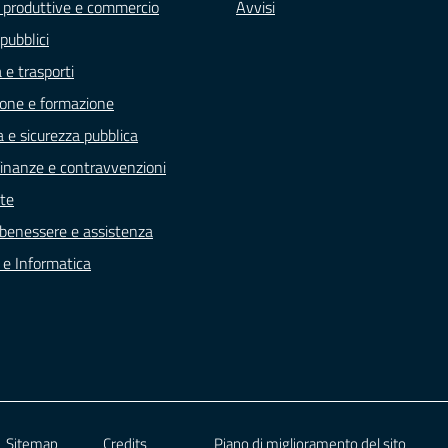
à produttive e commercio
Avvisi
pubblici
 e trasporti
one e formazione
a e sicurezza pubblica
, finanze e contravvenzioni
te
 benessere e assistenza
e e Informatica
Sitemap
Credits
Piano di miglioramento del sito