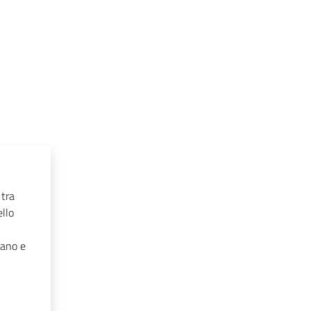
 tra
ello
iano e