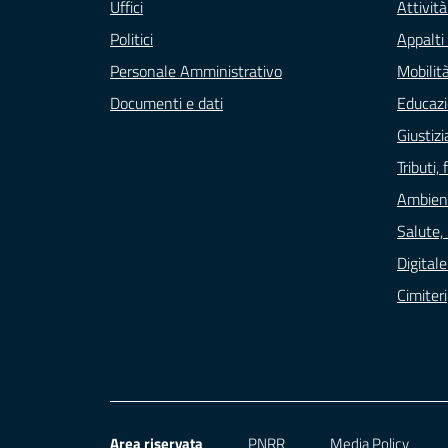
Uffici
Attivit
Politici
Appalti 
Personale Amministrativo
Mobilità
Documenti e dati
Educazi
Giustizi
Tributi
Ambien
Salute,
Digital
Cimiteri
Area riservata
PNRR
Media Policy