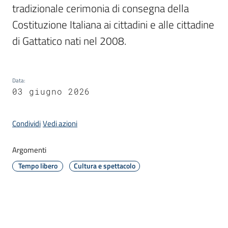
tradizionale cerimonia di consegna della 
Costituzione Italiana ai cittadini e alle cittadine 
di Gattatico nati nel 2008.
A
l
b
Data
:
o
03 giugno 2026
p
r
Condividi
Vedi azioni
e
t
Argomenti
o
r
Tempo libero
Cultura e spettacolo
i
o
Tutti