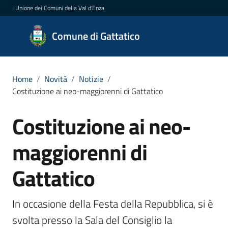
Vai al contenuto
Vai alla navigazione
Vai al footer
Unione dei Comuni della Val d'Enza
Comune
Comune di Gattatico
di
Gattatico
Home
/
Novità
/
Notizie
/
Costituzione ai neo-maggiorenni di Gattatico
Amministrazione
Costituzione ai neo-
Salta al contenuto
Novità
maggiorenni di
Menu selezionato
Servizi
Gattatico
Vivere
In occasione della Festa della Repubblica, si è 
il
Comune
svolta presso la Sala del Consiglio la 