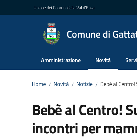
Vai al contenuto
Vai alla navigazione
Vai al footer
Unione dei Comuni della Val d'Enza
Comune di Gatta
Amministrazione
Novità
Servi
Menu selezionato
Home
Novità
Notizie
Bebè al Centro!
/
/
/
Salta al contenuto
Bebè al Centro! 
incontri per mam