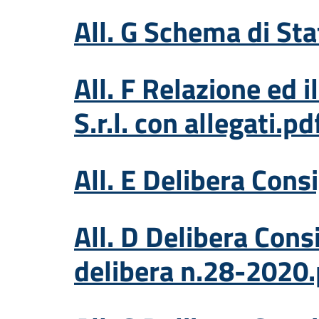
All. G Schema di St
All. F Relazione ed 
S.r.l. con allegati.pd
All. E Delibera Cons
All. D Delibera Con
delibera n.28-2020.