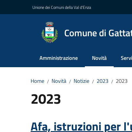
Vai al contenuto
Vai alla navigazione
Vai al footer
Unione dei Comuni della Val d'Enza
Comune di Gatta
Amministrazione
Novità
Servi
Menu selezionato
Home
Novità
Notizie
2023
2023
/
/
/
/
2023
Afa, istruzioni per l