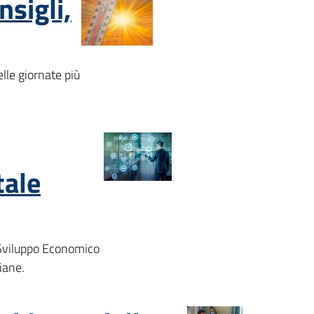
nsigli,
nelle giornate più
tale
o Sviluppo Economico
iane.