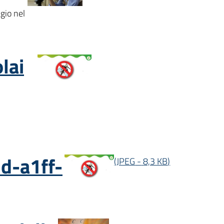
gio nel
olai
d-a1ff-
(
JPEG
-
8,3 KB
)