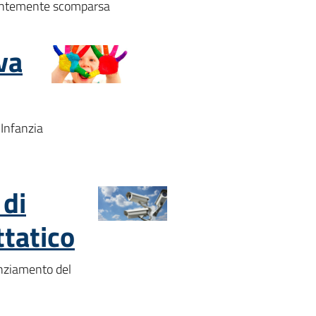
ecentemente scomparsa
va
 Infanzia
di
ttatico
anziamento del