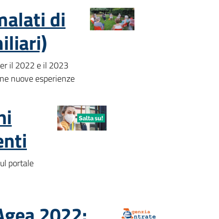
alati di
liari)
er il 2022 e il 2023
pone nuove esperienze
ni
enti
ul portale
 Agea 2022: