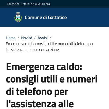
Vai al contenuto
Vai alla navigazione
Vai al footer
Unione dei Comuni della Val d'Enza
Comune
Comune di Gattatico
di
Gattatico
Home
/
Novità
/
Avvisi
/
Emergenza caldo: consigli utili e numeri di telefono per
l'assistenza alle persone anziane
Amministrazione
Emergenza caldo:
Salta al contenuto
Novità
Menu selezionato
consigli utili e numeri
Servizi
di telefono per
Vivere
il
l'assistenza alle
Comune