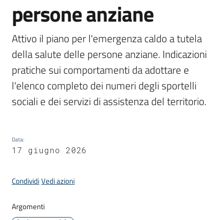
persone anziane
Attivo il piano per l'emergenza caldo a tutela 
A
della salute delle persone anziane. Indicazioni 
l
pratiche sui comportamenti da adottare e 
b
l'elenco completo dei numeri degli sportelli 
o
p
sociali e dei servizi di assistenza del territorio.
r
e
t
Data
:
o
17 giugno 2026
r
i
o
Condividi
Vedi azioni
Argomenti
Tutti