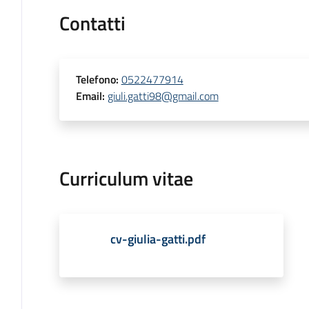
Contatti
Telefono
:
0522477914
Email
:
giuli.gatti98@gmail.com
Curriculum vitae
cv-giulia-gatti.pdf