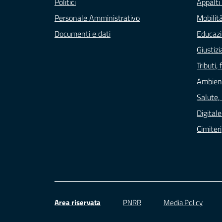
Politici
Appalti 
Personale Amministrativo
Mobilità
Documenti e dati
Educazi
Giustizi
Tributi
Ambien
Salute,
Digital
Cimiteri
Area riservata
PNRR
Media Policy