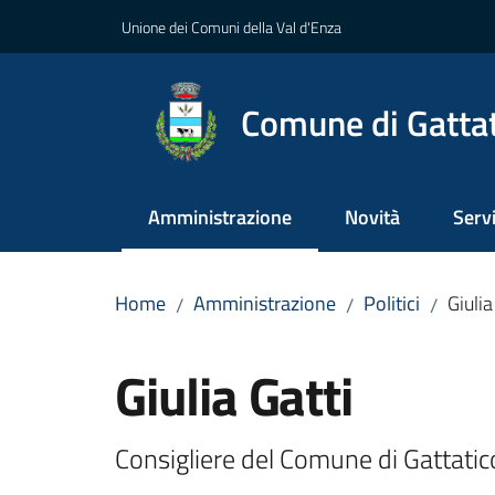
Vai al contenuto
Vai alla navigazione
Vai al footer
Unione dei Comuni della Val d'Enza
Comune di Gatta
Amministrazione
Novità
Servi
Menu selezionato
Home
Amministrazione
Politici
Giulia
/
/
/
Salta al contenuto
Giulia Gatti
Consigliere del Comune di Gattatic