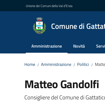
Vai al contenuto
Vai alla navigazione
Vai al footer
Unione dei Comuni della Val d'Enza
Comune di Gatta
Amministrazione
Novità
Servi
Menu selezionato
Home
Amministrazione
Politici
Matte
/
/
/
Salta al contenuto
Matteo Gandolfi
Consigliere del Comune di Gattatic