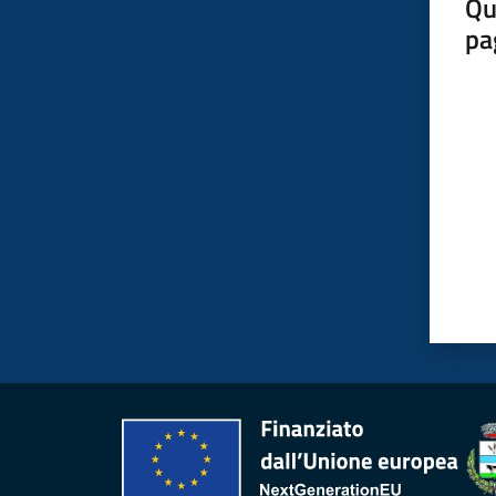
Qu
pa
Valut