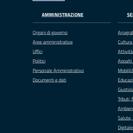
AMMINISTRAZIONE
SE
Organi di governo
Anagraf
Aree amministrative
Cultura
Uffici
Attivit
Politici
Appalti 
Personale Amministrativo
Mobilità
Documenti e dati
Educazi
Giustizi
Tributi
Ambien
Salute,
Digital