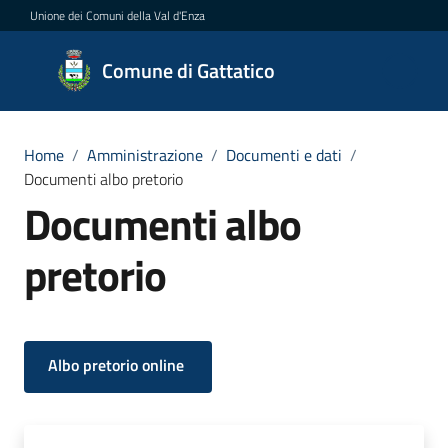
Vai al contenuto
Vai alla navigazione
Vai al footer
Unione dei Comuni della Val d'Enza
Comune
Comune di Gattatico
di
Gattatico
Home
/
Amministrazione
/
Documenti e dati
/
Documenti albo pretorio
Documenti albo
Amministrazione
Menu selezionato
pretorio
Novità
Servizi
Albo pretorio online
Vivere
il
Comune