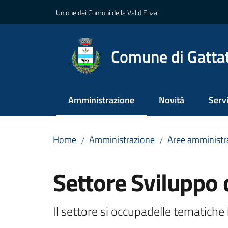
Vai al contenuto
Vai alla navigazione
Vai al footer
Unione dei Comuni della Val d'Enza
Comune di Gatta
Amministrazione
Novità
Servi
Menu selezionato
Home
Amministrazione
Aree amministr
/
/
Salta al contenuto
Settore Sviluppo d
Il settore si occupadelle tematiche 